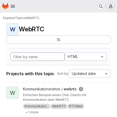
Homepage
Skip to main content
M
Explore
Topics
WebRTC
WebRTC
W
HTML
Projects with this topic
Updated date
Sort by:
View webrtc project
Kommunikationsnetze /
webrtc
W
Einfaches Beispiel eines Chat-Clients mit
Kommunikation über WebRTC
Kommunikatio...
WebRTC
RTCWeb
+ 1 more